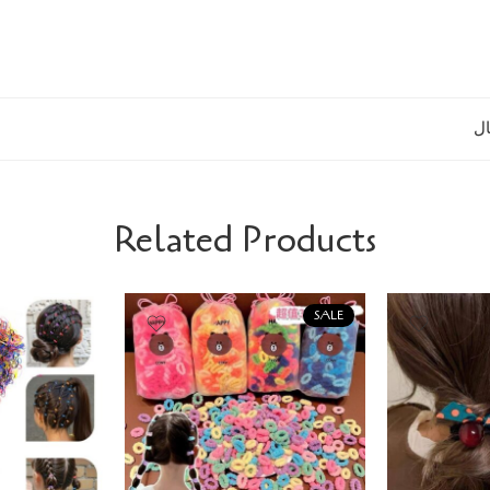
ل
Related Products
-50%