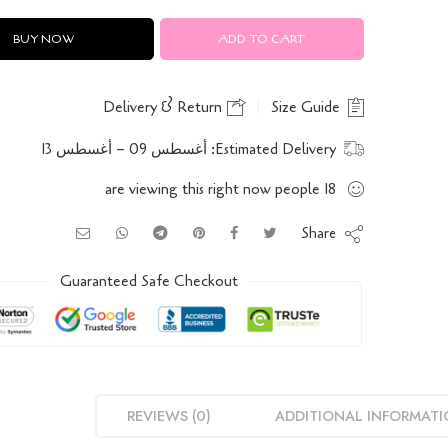
BUY NOW
ADD TO CART
Delivery & Return
Size Guide
Estimated Delivery:
أغسطس 09 – أغسطس 13
are viewing this right now
people
18
Share
Guaranteed Safe Checkout
REVIEWS (0)
ADDITIONAL INFORMAT