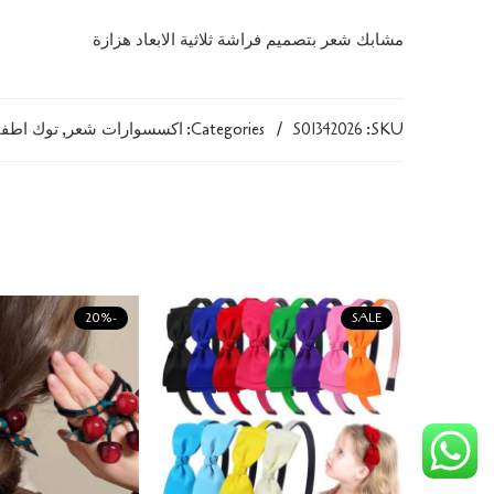
مشابك شعر بتصميم فراشة ثلاثية الابعاد هزازة
SKU:
S01342026
Categories:
اكسسوارات شعر
,
توك اطفا
SALE
-20%