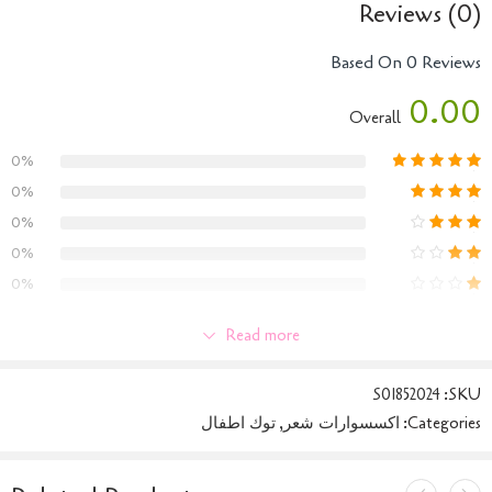
Reviews (0)
Based On 0 Reviews
0.00
Overall
0%
0%
0%
0%
0%
Only logged in customers who have purchased this product may
Read more
leave a review.
S01852024
SKU:
Categories:
اكسسوارات شعر
,
توك اطفال
Reviews
There are no reviews yet.